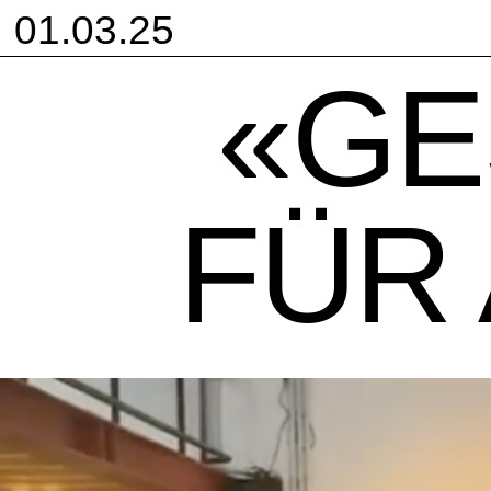
01.03.25
«GE
FÜR