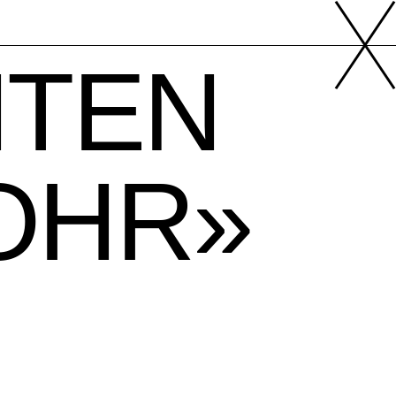
HTEN
OHR»