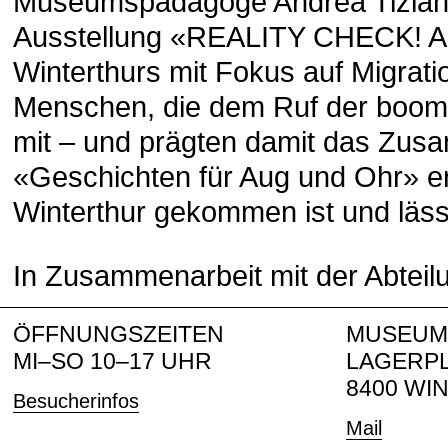
Museumspädagoge Andrea Tiziani 
Ausstellung «REALITY CHECK! Arbe
Winterthurs mit Fokus auf Migrati
Menschen, die dem Ruf der boomend
mit – und prägten damit das Zusa
«Geschichten für Aug und Ohr» er
Winterthur gekommen ist und lässt 
In Zusammenarbeit mit der Abtei
ÖFFNUNGSZEITEN
MUSEUM
MI–SO 10–17 UHR
LAGERPL
8400 WI
Besucherinfos
Mail