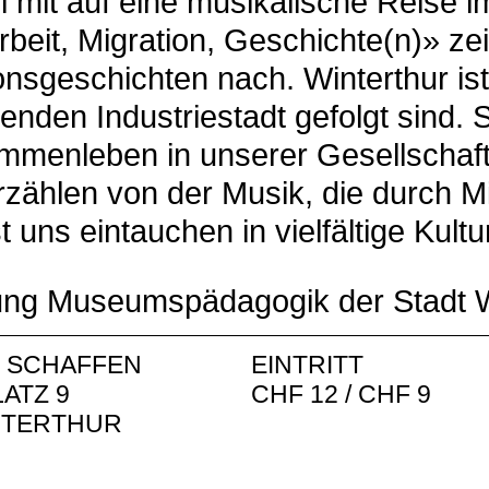
mit auf eine musikalische Reise 
it, Migration, Geschichte(n)» zei
onsgeschichten nach. Winterthur is
en Industriestadt gefolgt sind. Si
mmenleben in unserer Gesellschaft 
zählen von der Musik, die durch M
uns eintauchen in vielfältige Kultu
lung Museumspädagogik der Stadt W
 SCHAFFEN
EINTRITT
ATZ 9
CHF 12 / CHF 9
NTERTHUR