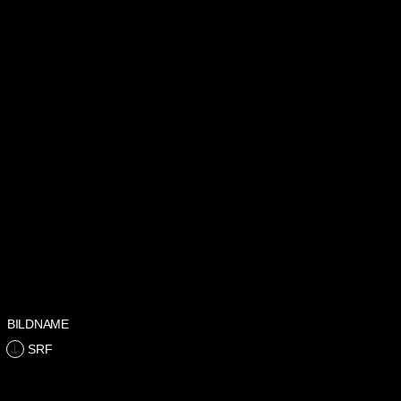
BILDNAME
SRF
ÖFFNUNGSZEITEN
MUSEUM SCHAFFEN
MI–SO 10–17 UHR
LAGERPLATZ 9